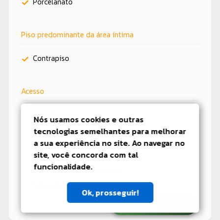
Porcelanato
Piso predominante da área íntima
Contrapiso
Acesso
Entrada social
Nós usamos cookies e outras
tecnologias semelhantes para melhorar
a sua experiência no site. Ao navegar no
Acessórios e comodidades
site, você concorda com tal
funcionalidade.
Gás canalizado na cozinha
Gás canalizado nos banheiros
Ok, prosseguir!
Fale com a gente