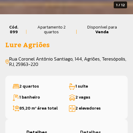
1 / 12
Cód.
Apartamento 2
Disponível para
899
quartos
Venda
Lure Agriões
Rua Coronel Antônio Santiago, 144, Agriões, Teresópolis,
RJ, 25963-220
2 quartos
1 suíte
1 banheiro
2 vagas
85,20 m²
área total
2 elevadores
Detalhes
Detalhes