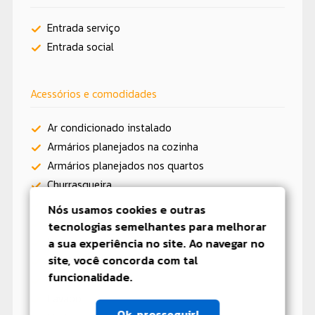
Entrada serviço
Entrada social
Acessórios e comodidades
Ar condicionado instalado
Armários planejados na cozinha
Armários planejados nos quartos
Churrasqueira
Closet
Nós usamos cookies e outras
Cozinha americana
tecnologias semelhantes para melhorar
Espaço gourmet
a sua experiência no site. Ao navegar no
site, você concorda com tal
Gás canalizado na cozinha
funcionalidade.
Lareira
Lavabo
Ok, prosseguir!