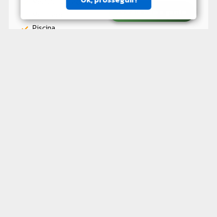
Medidor de água individual
Fale com a gente
Mobiliado
Piscina
Quintal
Sauna
Spa Jacuzzi
Varanda
Valores e taxas
Valor para compra
R$ 4.800.000,00
Iptu Mensal
R$ 582,24