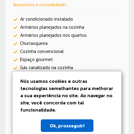
Acessórios e comodidades
Ar condicionado instalado
Armários planejados na cozinha
Armários planejados nos quartos
Churrasqueira
Cozinha convencional
Espaço gourmet
Gás canalizado na cozinha
Gás canalizado nos banheiros
Nós usamos cookies e outras
Lareira
tecnologias semelhantes para melhorar
Lavabo
a sua experiência no site. Ao navegar no
Piscina
site, você concorda com tal
Quintal
funcionalidade.
Sauna
Sistema de câmeras
Ok, prosseguir!
Varanda
Fale com a gente