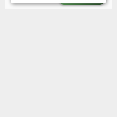
Topografia terreno
Aclive
Valores e taxas
Valor para compra
R$ 2.490.000,00
Iptu Mensal
R$ 1.801,50
* Valores sujeitos a alteração sem aviso prévio.