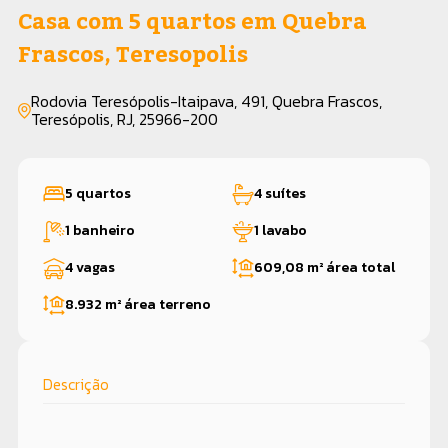
Casa com 5 quartos em Quebra
Frascos, Teresopolis
Rodovia Teresópolis-Itaipava, 491, Quebra Frascos,
Teresópolis, RJ, 25966-200
5 quartos
4 suítes
1 banheiro
1 lavabo
4 vagas
609,08 m²
área total
8.932 m²
área terreno
Descrição