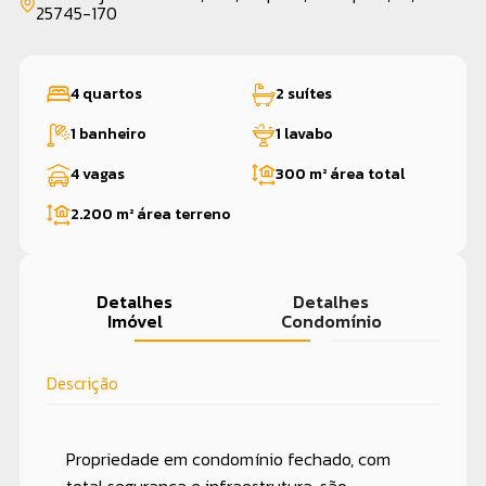
25745-170
4 quartos
2 suítes
1 banheiro
1 lavabo
4 vagas
300 m²
área total
2.200 m²
área terreno
Detalhes
Detalhes
Imóvel
Condomínio
Descrição
Propriedade em condomínio fechado, com