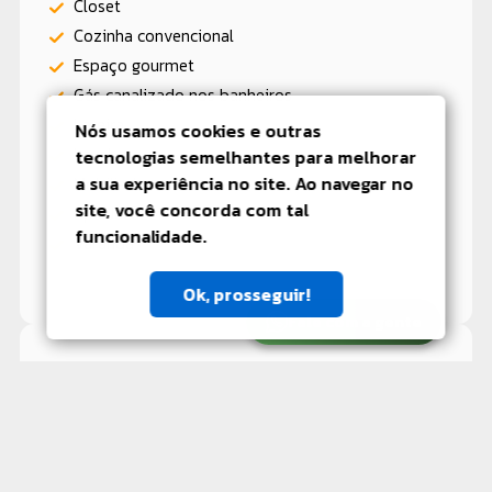
Closet
Cozinha convencional
Espaço gourmet
Gás canalizado nos banheiros
Lareira
Nós usamos cookies e outras
Lavabo
tecnologias semelhantes para melhorar
a sua experiência no site. Ao navegar no
Mobiliado
site, você concorda com tal
Spa Jacuzzi
funcionalidade.
Varanda
Ok, prosseguir!
Fale com a gente
Valores e taxas
Valor para compra
R$ 1.350.000,00