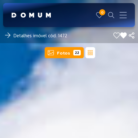
0
Detalhes imóvel cód. 1472
Fotos
22