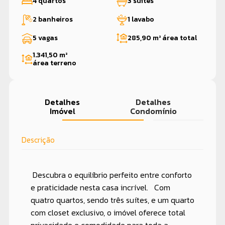
4 quartos
3 suítes
2 banheiros
1 lavabo
5 vagas
285,90 m²
área total
1.341,50 m²
área terreno
Detalhes
Detalhes
Imóvel
Condomínio
Descrição
Descubra o equilíbrio perfeito entre conforto
e praticidade nesta casa incrível. Com
quatro quartos, sendo três suítes, e um quarto
com closet exclusivo, o imóvel oferece total
privacidade e comodidade para toda a