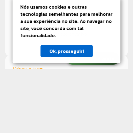
Lavabo
Nós usamos cookies e outras
Piscina
tecnologias semelhantes para melhorar
Sauna
a sua experiência no site. Ao navegar no
Varanda
site, você concorda com tal
Área externa ou Terraço privativo
funcionalidade.
Ok, prosseguir!
Fale com a gente
Valores e taxas
Valor para compra
R$ 2.490.000,00
Iptu Mensal
R$ 480,75
Condomínio
R$ 1.270,46